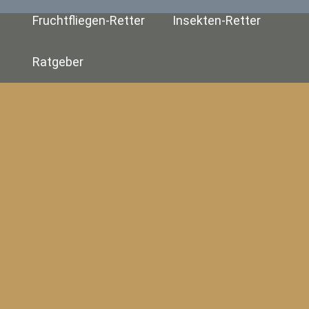
Fruchtfliegen-Retter
Insekten-Retter
Ratgeber