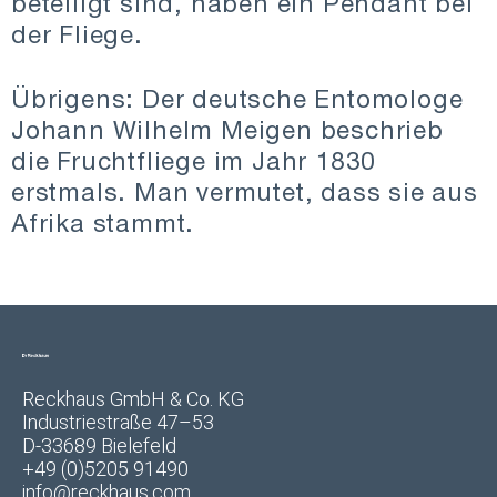
beteiligt sind, haben ein Pendant bei
der Fliege.
Übrigens: Der deutsche Entomologe
Johann Wilhelm Meigen beschrieb
die Fruchtfliege im Jahr 1830
erstmals. Man vermutet, dass sie aus
Afrika stammt.
Reckhaus GmbH & Co. KG
Industriestraße 47–53
D-33689 Bielefeld
+49 (0)5205 91490
info@reckhaus.com