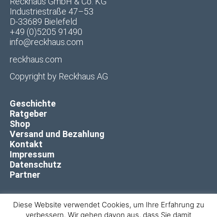
Reckhaus GmbH & Co. KG
Industriestraße 47–53
D-33689 Bielefeld
+49 (0)5205 91490
info@reckhaus.com
reckhaus.com
Copyright by
Reckhaus AG
Geschichte
Ratgeber
Shop
Versand und Bezahlung
Kontakt
Impressum
Datenschutz
Partner
Diese Website verwendet Cookies, um Ihre Erfahrung zu
verbessern. Wir gehen davon aus, dass Sie damit