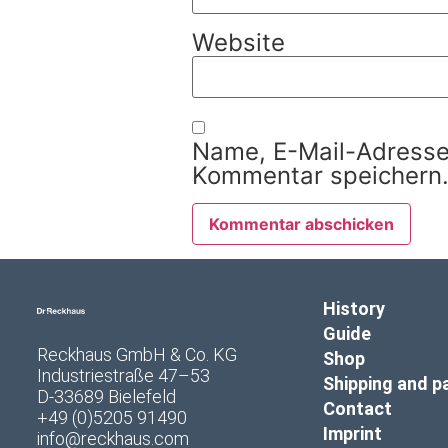
Website
Name, E-Mail-Adresse
Kommentar speichern
History
Guide
Reckhaus GmbH & Co. KG
Shop
Industriestraße 47–53
Shipping and 
D-33689 Bielefeld
Contact
+49 (0)5205 91490
Imprint
info@reckhaus.com