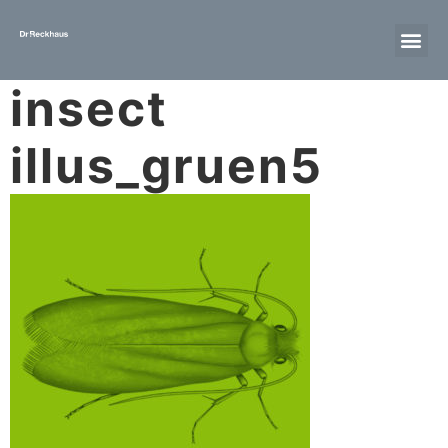
insect
illus_gruen5