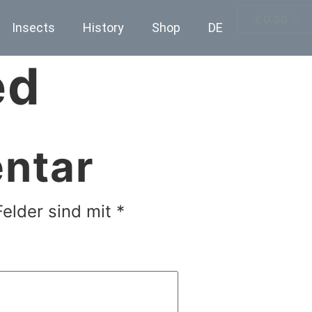
€
0.00
Insects
History
Shop
DE
ed
ntar
Felder sind mit
*